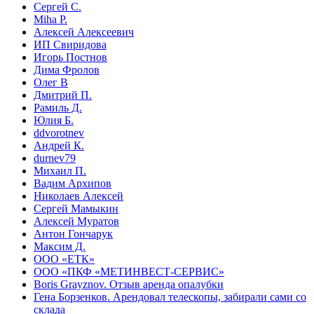
Сергей С.
Miha P.
Алексей Алексеевич
ИП Свиридова
Игорь Постнов
Дима Фролов
Олег В
Дмитрий П.
Рамиль Д.
Юлия Б.
ddvorotnev
Андрей К.
durnev79
Михаил П.
Вадим Архипов
Николаев Алексей
Сергей Мамыкин
Алексей Муратов
Антон Гончарук
Максим Д.
ООО «ЕТК»
ООО «ПКФ «МЕТИНВЕСТ-СЕРВИС»
Boris Grayznov. Отзыв аренда опалубки
Гена Борзенков. Арендовал телескопы, забирали сами со
склада