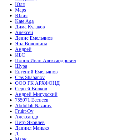
Юля
Maps
Юлия
Kate Aga
Дима Кулаков
Алексей
Денис Емельянов
Яна Волошина
Андрей
ИБС
Попов Иван Александрович
Шура
Евгений Емельянов
Ctas Shabanov
ООО ГК АРХФОНД
Сергей Волков
Андрей Мигурский
755971 Есенеев
Abdullah Nazarov
Frukt-Ov
Александр
Петр Яковлев
Даниил Манько
Д
Марк