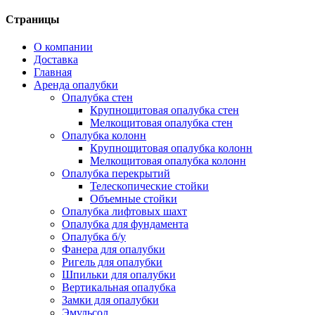
Страницы
О компании
Доставка
Главная
Аренда опалубки
Опалубка стен
Крупнощитовая опалубка стен
Мелкощитовая опалубка стен
Опалубка колонн
Крупнощитовая опалубка колонн
Мелкощитовая опалубка колонн
Опалубка перекрытий
Телескопические стойки
Объемные стойки
Опалубка лифтовых шахт
Опалубка для фундамента
Опалубка б/у
Фанера для опалубки
Ригель для опалубки
Шпильки для опалубки
Вертикальная опалубка
Замки для опалубки
Эмульсол