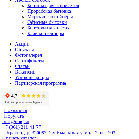
Бытовки для строителей
Прорабская бытовка
Морские контейнеры
Офисные бытовки
Бытовки на колесах
Блок контейнеры
Акции
Объекты
Фотогалерея
Сертификаты
Статьи
Вакансии
Условия аренды
Партнерская программа
Похвалить
Поругать
info@pmg.su
+7 (861) 211-41-77
г. Краснодар, 350087, 2-я Ямальская улица, 7, оф. 203
Скачать каталог