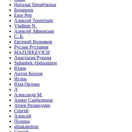
Наталья Трещёткина
Бочанцев
Egor Petr
Алексей Терентьев
Vladimir N.
Алексей Афанасьев
С. Б.
Евгений Волняков
Руслан Рустамов
MAZURKEVICH
Анастасия Рукина
Sultanbek Abduraimov
Юлия
Антон Козлов
Игорь
Юля Орлова
Д
Александр М.
Армат Сарбалинов
Атоев Рахмиддин
Сергей
Алексей
Полина
alisakatedom
Сергей