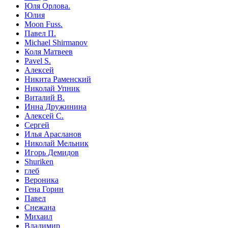
Юля Орлова.
Юлия
Moon Fuss.
Павел П.
Michael Shirmanov
Коля Матвеев
Pavel S.
Алексей
Никита Раменский
Николай Упник
Виталий В.
Инна Дружинина
Алексей С.
Сергей
Илья Арасланов
Николай Мельник
Игорь Демидов
Shuriken
глеб
Вероника
Гена Горин
Павел
Снежана
Михаил
Владимир