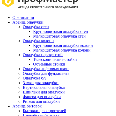
О компании
Аренда опалубки
Опалубка стен
Крупнощитовая опалубка стен
Мелкощитовая опалубка стен
Опалубка колонн
Крупнощитовая опалубка колонн
Мелкощитовая опалубка колонн
Опалубка перекрытий
Телескопические стойки
Объемные стойки
Опалубка лифтовых шахт
Опалубка для фундамента
Опалубка б/у
Замки для опалубки
Вертикальная опалубка
Шпильки для опалубки
Фанера для опалубки
Ригель для опалубки
Аренда бытовок
Бытовки для строителей
Прорабская бытовка