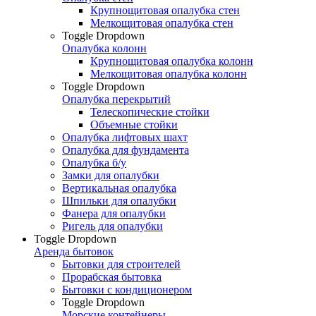
Крупнощитовая опалубка стен
Мелкощитовая опалубка стен
Toggle Dropdown
Опалубка колонн
Крупнощитовая опалубка колонн
Мелкощитовая опалубка колонн
Toggle Dropdown
Опалубка перекрытий
Телескопические стойки
Объемные стойки
Опалубка лифтовых шахт
Опалубка для фундамента
Опалубка б/у
Замки для опалубки
Вертикальная опалубка
Шпильки для опалубки
Фанера для опалубки
Ригель для опалубки
Toggle Dropdown
Аренда бытовок
Бытовки для строителей
Прорабская бытовка
Бытовки с кондиционером
Toggle Dropdown
Морские контейнеры