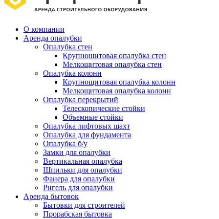
О компании
Аренда опалубки
Опалубка стен
Крупнощитовая опалубка стен
Мелкощитовая опалубка стен
Опалубка колонн
Крупнощитовая опалубка колонн
Мелкощитовая опалубка колонн
Опалубка перекрытий
Телескопические стойки
Объемные стойки
Опалубка лифтовых шахт
Опалубка для фундамента
Опалубка б/у
Замки для опалубки
Вертикальная опалубка
Шпильки для опалубки
Фанера для опалубки
Ригель для опалубки
Аренда бытовок
Бытовки для строителей
Прорабская бытовка