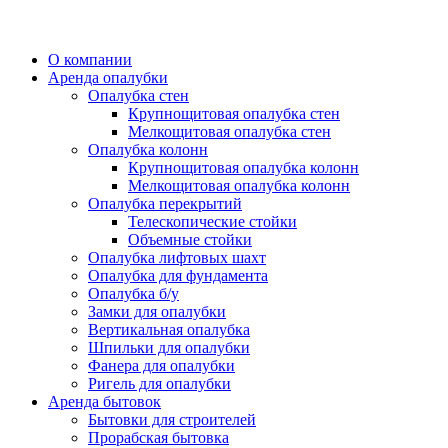
О компании
Аренда опалубки
Опалубка стен
Крупнощитовая опалубка стен
Мелкощитовая опалубка стен
Опалубка колонн
Крупнощитовая опалубка колонн
Мелкощитовая опалубка колонн
Опалубка перекрытий
Телескопические стойки
Объемные стойки
Опалубка лифтовых шахт
Опалубка для фундамента
Опалубка б/у
Замки для опалубки
Вертикальная опалубка
Шпильки для опалубки
Фанера для опалубки
Ригель для опалубки
Аренда бытовок
Бытовки для строителей
Прорабская бытовка