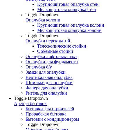
Крупнощитовая опалубка стен
Мелкощитовая опалубка стен
Toggle Dropdown
Опалубка колонн
Крупнощитовая опалубка колонн
Мелкощитовая опалубка колонн
Toggle Dropdown
Опалубка перекрытий
Телескопические стойки
Объемные стойки
Опалубка лифтовых шахт
Опалубка для фундамента
Опалубка б/у
Замки для опалубки
Вертикальная опалубка
Шпильки для опалубки
Фанера для опалубки
Ригель для опалубки
Toggle Dropdown
Аренда бытовок
Бытовки для строителей
Прорабская бытовка
Бытовки с кондиционером
Toggle Dropdown
Морские контейнеры