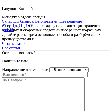
Галушин Евгений
Менеджер отдела аренды
Склад для бизнеса. Выбираем лучшее решение
+7 (861) 211-41-77
Актуальную для многих задачу по организации хранения
доб. 29
основных и оборотных средств бизнес решает по-разному.
Давайте рассмотрим основные способы и разберёмся с их
преимуществами и ...
Читать статью
Все статьи
Остались вопросы?
Напишите нам!
Направление деятельности
Бобров Никита
Менеджер отдела аренды
+7 (861) 211-41-77
доб. 110