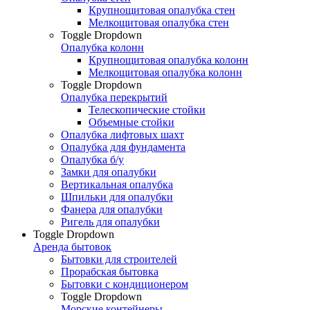
Крупнощитовая опалубка стен
Мелкощитовая опалубка стен
Toggle Dropdown
Опалубка колонн
Крупнощитовая опалубка колонн
Мелкощитовая опалубка колонн
Toggle Dropdown
Опалубка перекрытий
Телескопические стойки
Объемные стойки
Опалубка лифтовых шахт
Опалубка для фундамента
Опалубка б/у
Замки для опалубки
Вертикальная опалубка
Шпильки для опалубки
Фанера для опалубки
Ригель для опалубки
Toggle Dropdown
Аренда бытовок
Бытовки для строителей
Прорабская бытовка
Бытовки с кондиционером
Toggle Dropdown
Морские контейнеры