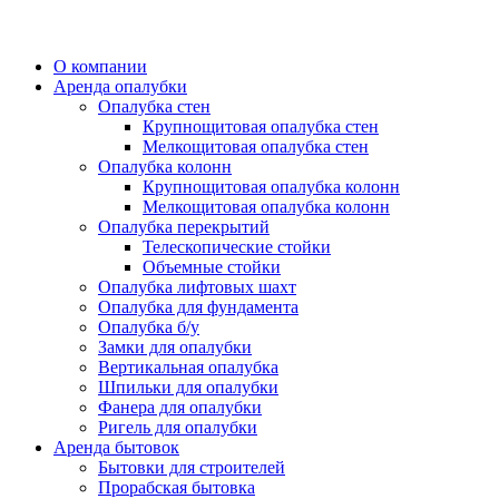
О компании
Аренда опалубки
Опалубка стен
Крупнощитовая опалубка стен
Мелкощитовая опалубка стен
Опалубка колонн
Крупнощитовая опалубка колонн
Мелкощитовая опалубка колонн
Опалубка перекрытий
Телескопические стойки
Объемные стойки
Опалубка лифтовых шахт
Опалубка для фундамента
Опалубка б/у
Замки для опалубки
Вертикальная опалубка
Шпильки для опалубки
Фанера для опалубки
Ригель для опалубки
Аренда бытовок
Бытовки для строителей
Прорабская бытовка