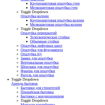
Крупнощитовая опалубка стен
Мелкощитовая опалубка стен
Toggle Dropdown
Опалубка колонн
Крупнощитовая опалубка колонн
Мелкощитовая опалубка колонн
Toggle Dropdown
Опалубка перекрытий
Телескопические стойки
Объемные стойки
Опалубка лифтовых шахт
Опалубка для фундамента
Опалубка б/у
Замки для опалубки
Вертикальная опалубка
Шпильки для опалубки
Фанера для опалубки
Ригель для опалубки
Toggle Dropdown
Аренда бытовок
Бытовки для строителей
Прорабская бытовка
Бытовки с кондиционером
Toggle Dropdown
Морские контейнеры