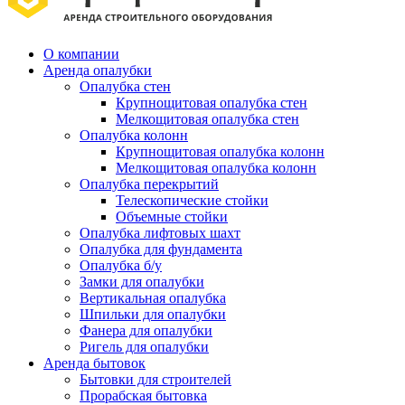
О компании
Аренда опалубки
Опалубка стен
Крупнощитовая опалубка стен
Мелкощитовая опалубка стен
Опалубка колонн
Крупнощитовая опалубка колонн
Мелкощитовая опалубка колонн
Опалубка перекрытий
Телескопические стойки
Объемные стойки
Опалубка лифтовых шахт
Опалубка для фундамента
Опалубка б/у
Замки для опалубки
Вертикальная опалубка
Шпильки для опалубки
Фанера для опалубки
Ригель для опалубки
Аренда бытовок
Бытовки для строителей
Прорабская бытовка