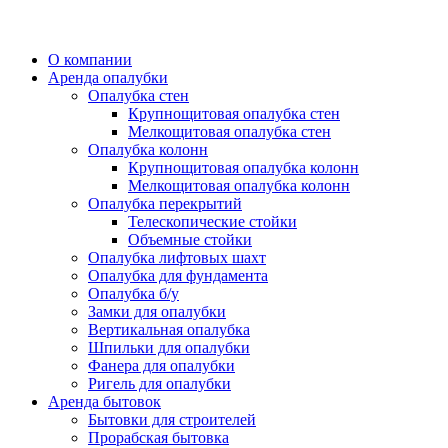
О компании
Аренда опалубки
Опалубка стен
Крупнощитовая опалубка стен
Мелкощитовая опалубка стен
Опалубка колонн
Крупнощитовая опалубка колонн
Мелкощитовая опалубка колонн
Опалубка перекрытий
Телескопические стойки
Объемные стойки
Опалубка лифтовых шахт
Опалубка для фундамента
Опалубка б/у
Замки для опалубки
Вертикальная опалубка
Шпильки для опалубки
Фанера для опалубки
Ригель для опалубки
Аренда бытовок
Бытовки для строителей
Прорабская бытовка