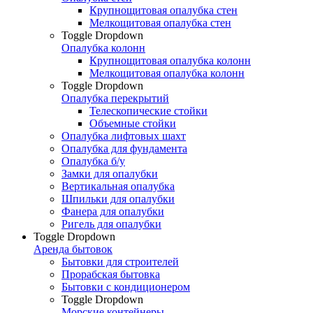
Крупнощитовая опалубка стен
Мелкощитовая опалубка стен
Toggle Dropdown
Опалубка колонн
Крупнощитовая опалубка колонн
Мелкощитовая опалубка колонн
Toggle Dropdown
Опалубка перекрытий
Телескопические стойки
Объемные стойки
Опалубка лифтовых шахт
Опалубка для фундамента
Опалубка б/у
Замки для опалубки
Вертикальная опалубка
Шпильки для опалубки
Фанера для опалубки
Ригель для опалубки
Toggle Dropdown
Аренда бытовок
Бытовки для строителей
Прорабская бытовка
Бытовки с кондиционером
Toggle Dropdown
Морские контейнеры