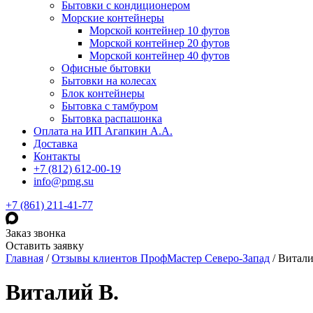
Бытовки с кондиционером
Морские контейнеры
Морской контейнер 10 футов
Морской контейнер 20 футов
Морской контейнер 40 футов
Офисные бытовки
Бытовки на колесах
Блок контейнеры
Бытовка с тамбуром
Бытовка распашонка
Оплата на ИП Агапкин А.А.
Доставка
Контакты
+7 (812) 612-00-19
info@pmg.su
+7 (861) 211-41-77
Заказ звонка
Оставить заявку
Главная
/
Отзывы клиентов ПрофМастер Северо-Запад
/
Витали
Виталий В.