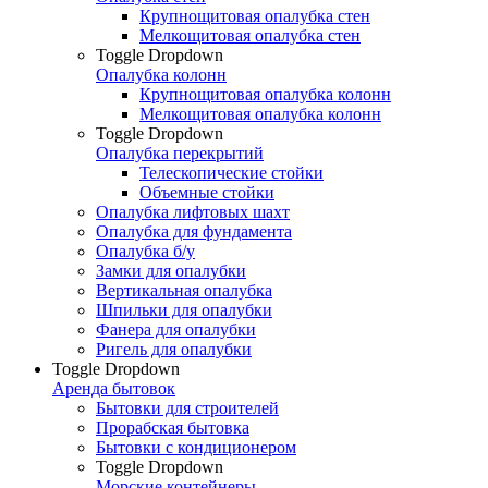
Крупнощитовая опалубка стен
Мелкощитовая опалубка стен
Toggle Dropdown
Опалубка колонн
Крупнощитовая опалубка колонн
Мелкощитовая опалубка колонн
Toggle Dropdown
Опалубка перекрытий
Телескопические стойки
Объемные стойки
Опалубка лифтовых шахт
Опалубка для фундамента
Опалубка б/у
Замки для опалубки
Вертикальная опалубка
Шпильки для опалубки
Фанера для опалубки
Ригель для опалубки
Toggle Dropdown
Аренда бытовок
Бытовки для строителей
Прорабская бытовка
Бытовки с кондиционером
Toggle Dropdown
Морские контейнеры