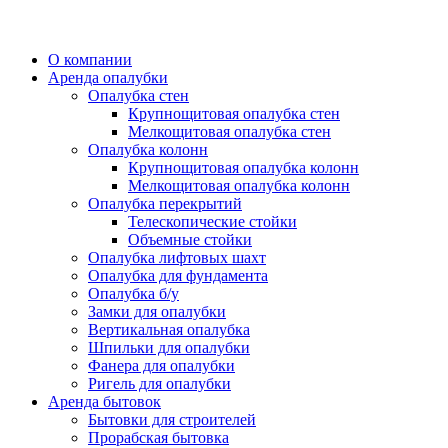
О компании
Аренда опалубки
Опалубка стен
Крупнощитовая опалубка стен
Мелкощитовая опалубка стен
Опалубка колонн
Крупнощитовая опалубка колонн
Мелкощитовая опалубка колонн
Опалубка перекрытий
Телескопические стойки
Объемные стойки
Опалубка лифтовых шахт
Опалубка для фундамента
Опалубка б/у
Замки для опалубки
Вертикальная опалубка
Шпильки для опалубки
Фанера для опалубки
Ригель для опалубки
Аренда бытовок
Бытовки для строителей
Прорабская бытовка